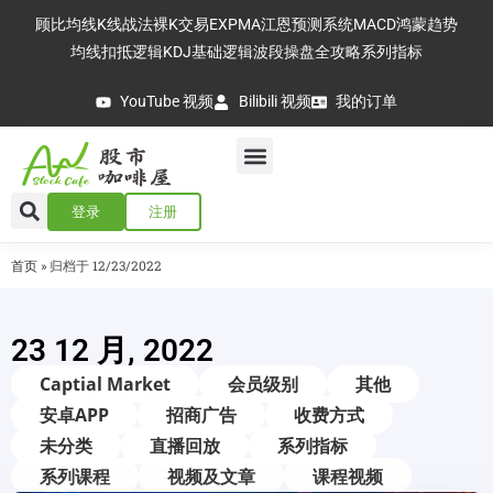
顾比均线
K线战法
裸K交易
EXPMA
江恩预测系统
MACD
鸿蒙趋势
均线扣抵逻辑
KDJ基础逻辑
波段操盘全攻略
系列指标
YouTube 视频
Bilibili 视频
我的订单
登录
注册
首页
»
归档于 12/23/2022
23 12 月, 2022
Captial Market
会员级别
其他
安卓APP
招商广告
收费方式
未分类
直播回放
系列指标
系列课程
视频及文章
课程视频