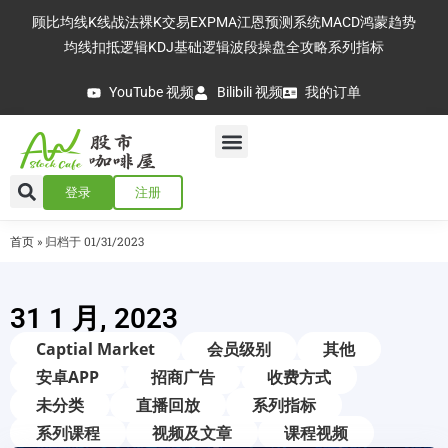
顾比均线
K线战法
裸K交易
EXPMA
江恩预测系统
MACD
鸿蒙趋势
均线扣抵逻辑
KDJ基础逻辑
波段操盘全攻略
系列指标
YouTube 视频
Bilibili 视频
我的订单
登录
注册
首页
»
归档于 01/31/2023
31 1 月, 2023
Captial Market
会员级别
其他
安卓APP
招商广告
收费方式
未分类
直播回放
系列指标
系列课程
视频及文章
课程视频