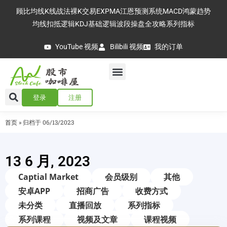
顾比均线
K线战法
裸K交易
EXPMA
江恩预测系统
MACD
鸿蒙趋势
均线扣抵逻辑
KDJ基础逻辑
波段操盘全攻略
系列指标
YouTube 视频
Bilibili 视频
我的订单
登录
注册
首页
»
归档于 06/13/2023
13 6 月, 2023
Captial Market
会员级别
其他
安卓APP
招商广告
收费方式
未分类
直播回放
系列指标
系列课程
视频及文章
课程视频