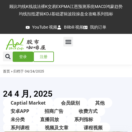
顾比均线
K线战法
裸K交易
EXPMA
江恩预测系统
MACD
鸿蒙趋势
均线扣抵逻辑
KDJ基础逻辑
波段操盘全攻略
系列指标
YouTube 视频
Bilibili 视频
我的订单
登录
注册
首页
»
归档于 04/24/2025
24 4 月, 2025
Captial Market
会员级别
其他
安卓APP
招商广告
收费方式
未分类
直播回放
系列指标
系列课程
视频及文章
课程视频