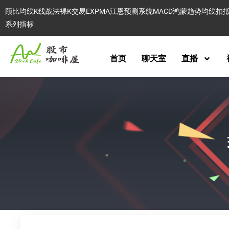
顾比均线
K线战法
裸K交易
EXPMA
江恩预测系统
MACD
鸿蒙趋势
均线扣
系列指标
首页
聊天室
直播