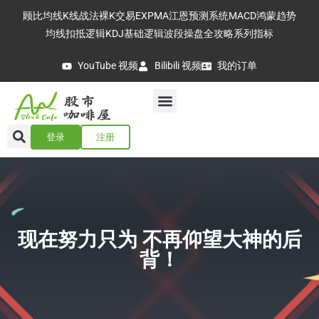
顾比均线
K线战法
裸K交易
EXPMA
江恩预测系统
MACD
鸿蒙趋势
均线扣抵逻辑
KDJ基础逻辑
波段操盘全攻略
系列指标
YouTube 视频
Bilibili 视频
我的订单
登录
注册
现在努力只为 不再仰望大神的后
背！