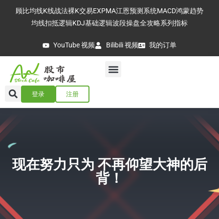
顾比均线
K线战法
裸K交易
EXPMA
江恩预测系统
MACD
鸿蒙趋势
均线扣抵逻辑
KDJ基础逻辑
波段操盘全攻略
系列指标
YouTube 视频
Bilibili 视频
我的订单
登录
注册
现在努力只为 不再仰望大神的后
背！