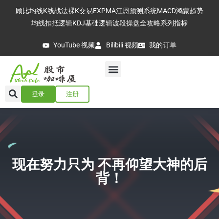
顾比均线
K线战法
裸K交易
EXPMA
江恩预测系统
MACD
鸿蒙趋势
均线扣抵逻辑
KDJ基础逻辑
波段操盘全攻略
系列指标
YouTube 视频
Bilibili 视频
我的订单
登录
注册
现在努力只为 不再仰望大神的后
背！