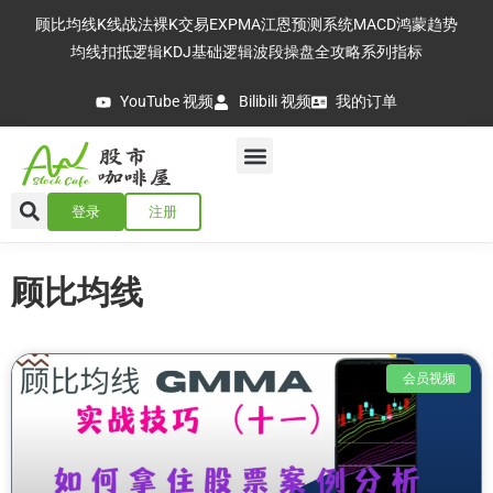
顾比均线
K线战法
裸K交易
EXPMA
江恩预测系统
MACD
鸿蒙趋势
均线扣抵逻辑
KDJ基础逻辑
波段操盘全攻略
系列指标
YouTube 视频
Bilibili 视频
我的订单
登录
注册
顾比均线
会员视频