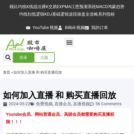
顾比均线
K线战法
裸K交易
EXPMA
江恩预测系统
MACD
鸿蒙趋势
均线扣抵逻辑
KDJ基础逻辑
波段操盘全攻略
系列指标
YouTube 视频
Bilibili 视频
我的订单
登录
注册
首页
»
如何加入直播 和 购买直播回放
如何加入直播 和 购买直播回放
2024-05-22
免费视频
,
直播会员
,
直播视频
56 Comments
Youtube会员、网站普通会员、高级会员都需要购买直播权
限！！！