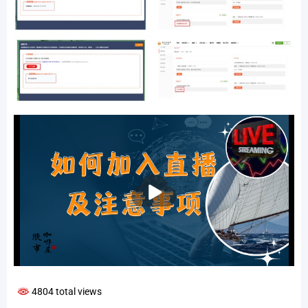
播
放
4804 total views