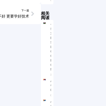
07/20/2026
下一篇
相关
不好 更要学好技术
阅读
个股分析
SHOP U
XPEV
BILI ZIM
SNTE
LABU
CRWD
CHWY
BAC
COST
MAC
12/11/2022
A股财经早
餐
04/09/2024
04/08/2024
A股财经早