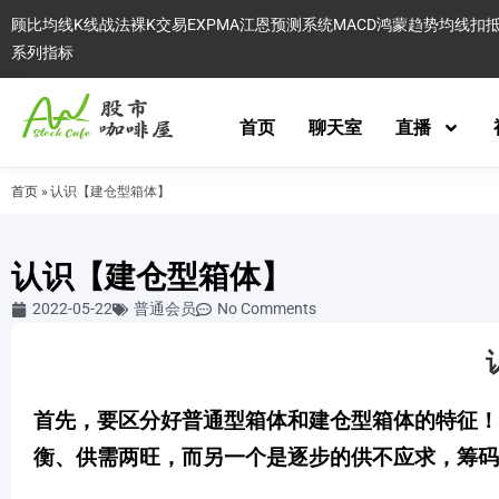
顾比均线
K线战法
裸K交易
EXPMA
江恩预测系统
MACD
鸿蒙趋势
均线扣
系列指标
首页
聊天室
直播
首页
»
认识【建仓型箱体】
认识【建仓型箱体】
2022-05-22
普通会员
No Comments
首先，要区分好普通型箱体和建仓型箱体的特征！
衡、供需两旺，而另一个是逐步的供不应求，筹码