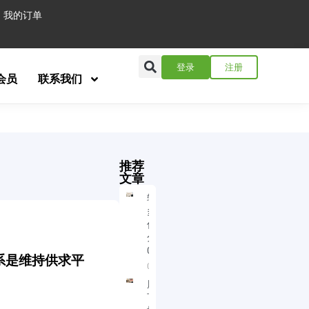
我的订单
登录
注册
会员
联系我们
推荐
文章
转换思路看
多市场 BE操
作的失误点
分析
08/03/2026
系是维持供求平
08/03/2026
周末复盘及
下周重点板