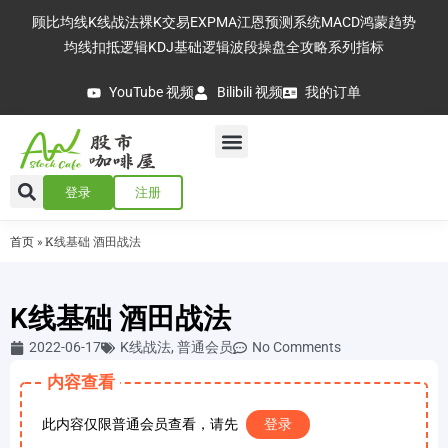
顾比均线
K线战法
裸K交易
EXPMA
江恩预测系统
MACD
鸿蒙趋势
均线扣抵逻辑
KDJ基础逻辑
波段操盘全攻略
系列指标
YouTube 视频
Bilibili 视频
我的订单
登录
注册
首页
»
K线基础 酒田战法
K线基础 酒田战法
2022-06-17
K线战法
,
普通会员
No Comments
内容查看
此内容仅限普通会员查看，请先
登录