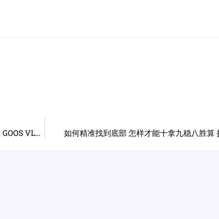
长短期均线的作用 回答会员的提问 （ATVI GILD TDOC GOOS VLDR SNDL DOYU HUYA LPI LEN TLS CGRO）
如何精准找到底部 怎样才能十拿九稳八胜算