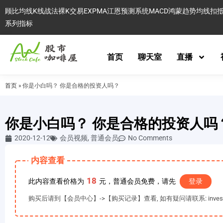
顾比均线
K线战法
裸K交易
EXPMA
江恩预测系统
MACD
鸿蒙趋势
均线扣
系列指标
首页
聊天室
直播
首页
»
你是小白吗？ 你是合格的投资人吗？
你是小白吗？ 你是合格的投资人吗
2020-12-12
会员视频
,
普通会员
No Comments
内容查看
18
此内容查看价格为
元，普通会员免费，请先
登录
购买后请到【会员中心】->【购买记录】查看, 如有疑问请联系: invest@es