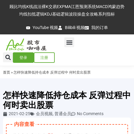
顾比均线
K线战法
裸K交易
EXPMA
江恩预测系统
MACD
鸿蒙趋势
均线扣抵逻辑
KDJ基础逻辑
波段操盘全攻略
系列指标
YouTube 视频
Bilibili 视频
我的订单
登录
注册
首页
»
怎样快速降低持仓成本 反弹过程中 何时卖出股票
怎样快速降低持仓成本 反弹过程中
何时卖出股票
2021-02-25
会员视频
,
普通会员
No Comments
内容查看