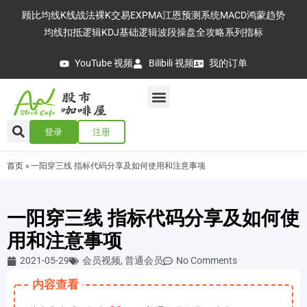
顾比均线
K线战法
裸K交易
EXPMA
江恩预测系统
MACD
鸿蒙趋势
均线扣抵逻辑
KDJ基础逻辑
波段操盘全攻略
系列指标
YouTube 视频
Bilibili 视频
我的订单
登录
注册
首页
»
一阳穿三线 指标代码分享及如何使用和注意事项
一阳穿三线 指标代码分享及如何使
用和注意事项
2021-05-29
会员视频
,
普通会员
No Comments
内容查看