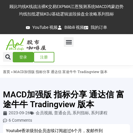
顾比均线
K线战法
裸K交易
EXPMA
江恩预测系统
MACD
鸿蒙趋势
均线扣抵逻辑
KDJ基础逻辑
波段操盘全攻略
系列指标
YouTube 视频
Bilibili 视频
我的订单
登录
注册
首页
»
MACD加强版 指标分享 通达信 富途牛牛 Tradingview 版本
MACD加强版 指标分享 通达信 富
途牛牛 Tradingview 版本
2023-09-26
会员视频
,
普通会员
,
系列指标
,
系列课程
6 Comments
Youtube香浓级别会员连续订阅超过6个月，发邮件到