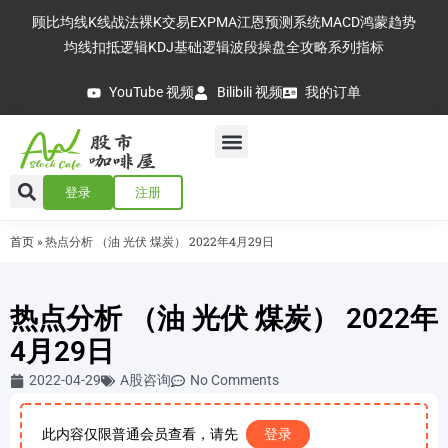
顾比均线
K线战法
裸K交易
EXPMA
江恩预测系统
MACD
鸿蒙趋势
均线扣抵逻辑
KDJ基础逻辑
波段操盘全攻略
系列指标
YouTube 视频
Bilibili 视频
我的订单
登录
注册
首页
»
热点分析 （油 光伏 煤炭） 2022年4月29日
热点分析 （油 光伏 煤炭） 2022年
4月29日
2022-04-29
A股咨询
No Comments
此内容仅限普通会员查看，请先
登录