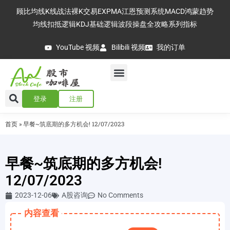
顾比均线
K线战法
裸K交易
EXPMA
江恩预测系统
MACD
鸿蒙趋势
均线扣抵逻辑
KDJ基础逻辑
波段操盘全攻略
系列指标
YouTube 视频
Bilibili 视频
我的订单
登录
注册
首页
»
早餐~筑底期的多方机会! 12/07/2023
早餐~筑底期的多方机会!
12/07/2023
2023-12-06
A股咨询
No Comments
内容查看