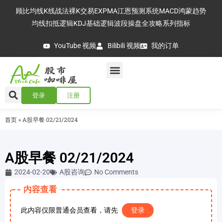
顾比均线
K线战法
裸K交易
EXPMA
江恩预测系统
MACD
鸿蒙趋势
均线扣抵逻辑
KDJ基础逻辑
波段操盘全攻略
系列指标
YouTube 视频
Bilibili 视频
我的订单
登录
注册
首页
»
A股早餐 02/21/2024
A股早餐 02/21/2024
2024-02-20
A股咨询
No Comments
内容查看
此内容仅限普通会员查看，请先
登录