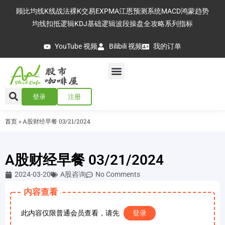
顾比均线
K线战法
裸K交易
EXPMA
江恩预测系统
MACD
鸿蒙趋势
均线扣抵逻辑
KDJ基础逻辑
波段操盘全攻略
系列指标
YouTube 视频
Bilibili 视频
我的订单
登录
注册
首页
»
A股财经早餐 03/21/2024
A股财经早餐 03/21/2024
2024-03-20
A股咨询
No Comments
内容查看
此内容仅限普通会员查看，请先
登录