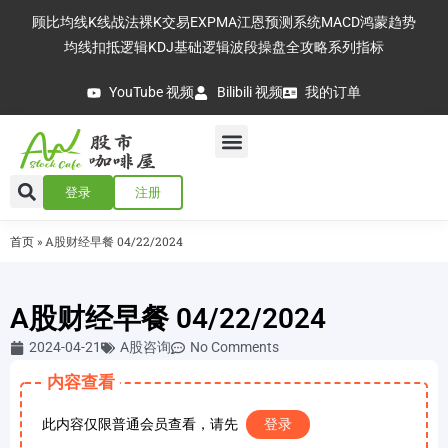
顾比均线
K线战法
裸K交易
EXPMA
江恩预测系统
MACD
鸿蒙趋势
均线扣抵逻辑
KDJ基础逻辑
波段操盘全攻略
系列指标
YouTube 视频
Bilibili 视频
我的订单
登录
注册
首页
»
A股财经早餐 04/22/2024
A股财经早餐 04/22/2024
2024-04-21
A股咨询
No Comments
内容查看
此内容仅限普通会员查看，请先
登录