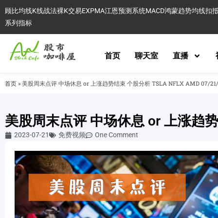
顾比均线
K线战法
裸K交易
EXPMA
江恩预测系统
MACD
鸿蒙趋势
均线扣
系列指标
首页
聊天室
直播
首页
»
美股周末点评 中场休息 or 上涨趋势结束 个股分析 TSLA NFLX AMD 07/21/
美股周末点评 中场休息 or 上涨趋势结束 
2023-07-21
免费视频
One Comment