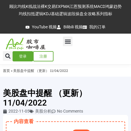
顾比均线
K线战法
裸K交易
EXPMA
江恩预测系统
MACD
鸿蒙趋势
均线扣抵逻辑
KDJ基础逻辑
波段操盘全攻略
系列指标
YouTube 视频
Bilibili 视频
我的订单
登录
注册
首页
»
美股盘中提醒 （更新） 11/04/2022
美股盘中提醒 （更新）
11/04/2022
2022-11-05
美股分析
No Comments
内容查看