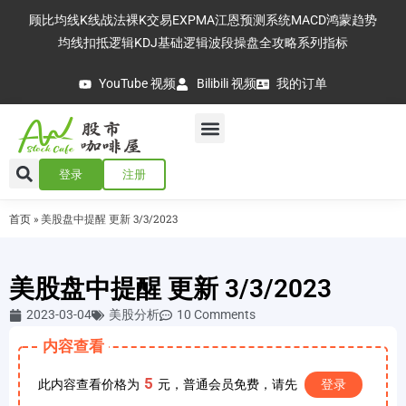
顾比均线
K线战法
裸K交易
EXPMA
江恩预测系统
MACD
鸿蒙趋势
均线扣抵逻辑
KDJ基础逻辑
波段操盘全攻略
系列指标
YouTube 视频
Bilibili 视频
我的订单
登录
注册
首页
»
美股盘中提醒 更新 3/3/2023
美股盘中提醒 更新 3/3/2023
2023-03-04
美股分析
10 Comments
内容查看
5
此内容查看价格为
元，普通会员免费，请先
登录