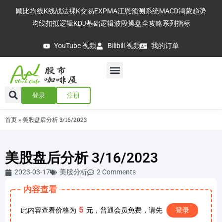
顾比均线
K线战法
裸K交易
EXPMA
江恩预测系统
MACD
鸿蒙趋势
均线扣抵逻辑
KDJ基础逻辑
波段操盘全攻略
系列指标
YouTube 视频
Bilibili 视频
我的订单
登录
注册
首页
»
美股盘后分析 3/16/2023
美股盘后分析 3/16/2023
2023-03-17
美股分析
2 Comments
内容查看
5
此内容查看价格为
元，普通会员免费，请先
登录