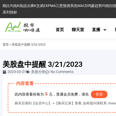
顾比均线
K线战法
裸K交易
EXPMA
江恩预测系统
MACD
鸿蒙趋势
均线扣
系列指标
首页
聊天室
直播
首页
»
美股盘中提醒 3/21/2023
美股盘中提醒 3/21/2023
2023-03-21
美股分析
No Comments
内容查看
5
此内容查看价格为
元，普通会员免费，请先
登录
购买后请到【会员中心】->【购买记录】查看, 如有疑问请联系: invest@es