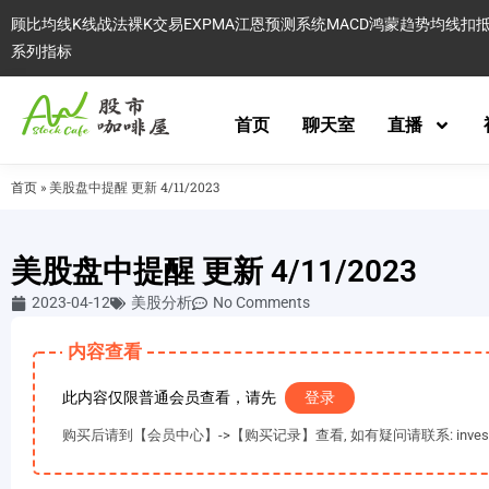
顾比均线
K线战法
裸K交易
EXPMA
江恩预测系统
MACD
鸿蒙趋势
均线扣
系列指标
首页
聊天室
直播
首页
»
美股盘中提醒 更新 4/11/2023
美股盘中提醒 更新 4/11/2023
2023-04-12
美股分析
No Comments
内容查看
此内容仅限普通会员查看，请先
登录
购买后请到【会员中心】->【购买记录】查看, 如有疑问请联系: invest@es