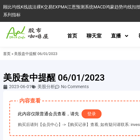
顾比均线
K线战法
裸K交易
EXPMA
江恩预测系统
MACD
鸿蒙趋势
均线扣
系列指标
首页
聊天室
直播
首页
»
美股盘中提醒 06/01/2023
美股盘中提醒 06/01/2023
2023-06-01
美股分析
No Comments
内容查看
此内容仅限普通会员查看，请先
登录
购买后请到【会员中心】->【购买记录】查看, 如有疑问请联系: invest@es