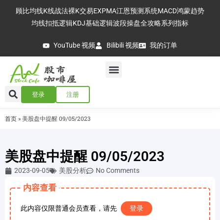
顾比均线
K线战法
裸K交易
EXPMA
江恩预测系统
MACD
鸿蒙趋势
均线扣抵逻辑
KDJ基础逻辑
波段操盘全攻略
系列指标
YouTube 视频
Bilibili 视频
我的订单
登录
注册
首页
»
美股盘中提醒 09/05/2023
美股盘中提醒 09/05/2023
2023-09-05
美股分析
No Comments
内容查看
此内容仅限普通会员查看，请先
登录