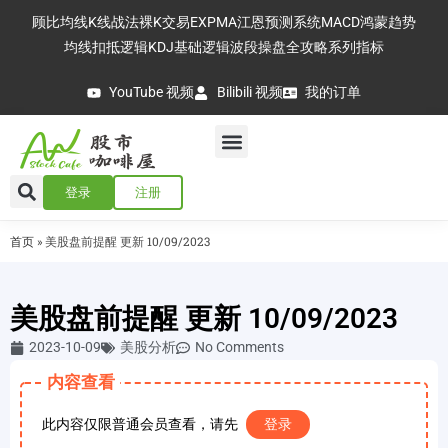
顾比均线
K线战法
裸K交易
EXPMA
江恩预测系统
MACD
鸿蒙趋势
均线扣抵逻辑
KDJ基础逻辑
波段操盘全攻略
系列指标
YouTube 视频
Bilibili 视频
我的订单
登录
注册
首页
»
美股盘前提醒 更新 10/09/2023
美股盘前提醒 更新 10/09/2023
2023-10-09
美股分析
No Comments
内容查看
此内容仅限普通会员查看，请先
登录