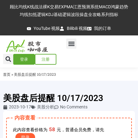
顾比均线
K线战法
裸K交易
EXPMA
江恩预测系统
MACD
鸿蒙趋势
均线扣抵逻辑
KDJ基础逻辑
波段操盘全攻略
系列指标
YouTube 视频
Bilibili 视频
我的订单
登录
注册
首页
»
美股盘后提醒 10/17/2023
美股盘后提醒 10/17/2023
2023-10-17
美股分析
No Comments
内容查看
58
此内容查看价格为
元，普通会员免费，请先
登录