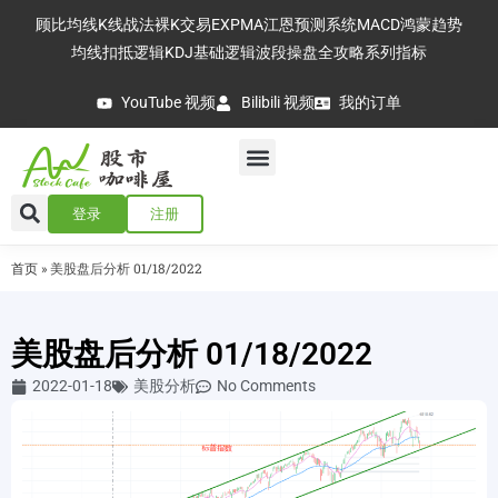
顾比均线
K线战法
裸K交易
EXPMA
江恩预测系统
MACD
鸿蒙趋势
均线扣抵逻辑
KDJ基础逻辑
波段操盘全攻略
系列指标
YouTube 视频
Bilibili 视频
我的订单
登录
注册
首页
»
美股盘后分析 01/18/2022
美股盘后分析 01/18/2022
2022-01-18
美股分析
No Comments