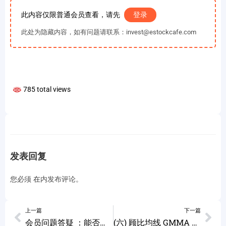
此内容仅限普通会员查看，请先
登录
此处为隐藏内容，如有问题请联系：invest@estockcafe.com
785 total views
发表回复
您必须
在
内发布评论。
上一篇
下一篇
会员问题答疑 ：能否请分析一下特斯拉目前的图形？他现在是在12/21/21的低点$886和$1200之间横盘吗？还是在做头？如果做头……
(六) 顾比均线 GMMA 实战技巧 – 下跌趋势如何进场更安全