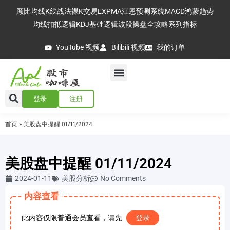
顾比均线
K线战法
裸K交易
EXPMA
江恩预测系统
MACD
鸿蒙趋势
均线扣抵逻辑
KDJ基础逻辑
波段操盘全攻略
系列指标
YouTube 视频
Bilibili 视频
我的订单
登录
注册
首页
»
美股盘中提醒 01/11/2024
美股盘中提醒 01/11/2024
2024-01-11
美股分析
No Comments
内容查看
此内容仅限普通会员查看，请先
登录