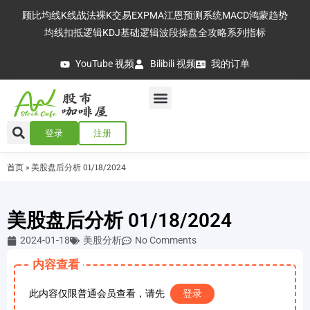
顾比均线
K线战法
裸K交易
EXPMA
江恩预测系统
MACD
鸿蒙趋势
均线扣抵逻辑
KDJ基础逻辑
波段操盘全攻略
系列指标
YouTube 视频
Bilibili 视频
我的订单
登录
注册
首页
»
美股盘后分析 01/18/2024
美股盘后分析 01/18/2024
2024-01-18
美股分析
No Comments
内容查看
此内容仅限普通会员查看，请先
登录