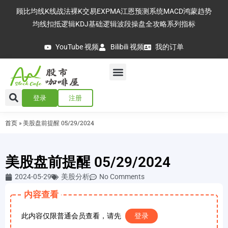
顾比均线
K线战法
裸K交易
EXPMA
江恩预测系统
MACD
鸿蒙趋势
均线扣抵逻辑
KDJ基础逻辑
波段操盘全攻略
系列指标
YouTube 视频
Bilibili 视频
我的订单
登录
注册
首页
»
美股盘前提醒 05/29/2024
美股盘前提醒 05/29/2024
2024-05-29
美股分析
No Comments
内容查看
此内容仅限普通会员查看，请先
登录