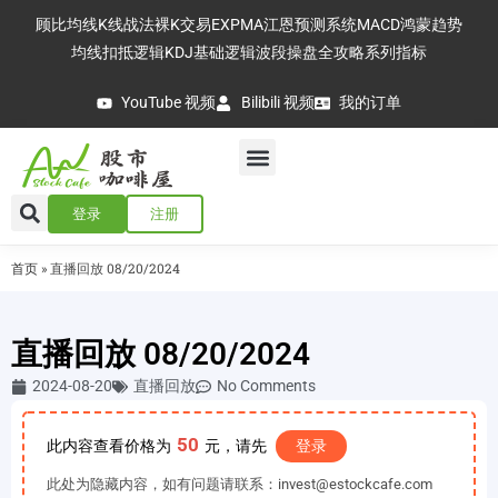
顾比均线
K线战法
裸K交易
EXPMA
江恩预测系统
MACD
鸿蒙趋势
均线扣抵逻辑
KDJ基础逻辑
波段操盘全攻略
系列指标
YouTube 视频
Bilibili 视频
我的订单
登录
注册
首页
»
直播回放 08/20/2024
直播回放 08/20/2024
2024-08-20
直播回放
No Comments
50
此内容查看价格为
元，请先
登录
此处为隐藏内容，如有问题请联系：invest@estockcafe.com