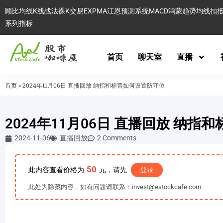
顾比均线
K线战法
裸K交易
EXPMA
江恩预测系统
MACD
鸿蒙趋势
均线扣
系列指标
首页
聊天室
直播
首页
»
2024年11月06日 直播回放 纳指和标普如何设置防守位
2024年11月06日 直播回放 纳
2024-11-06
直播回放
2 Comments
50
此内容查看价格为
元，请先
登录
此处为隐藏内容，如有问题请联系：invest@estockcafe.com