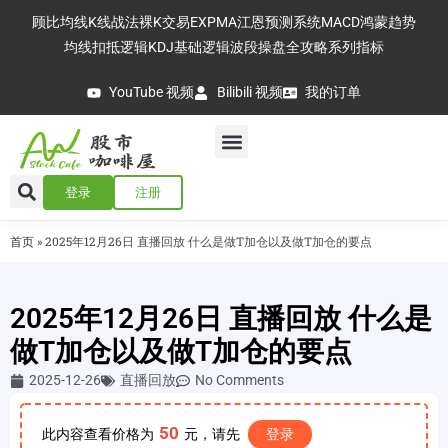
顾比均线
K线战法
裸K交易
EXPMA
江恩预测系统
MACD
鸿蒙趋势
均线扣抵逻辑
KDJ基础逻辑
波段操盘全攻略
系列指标
YouTube 视频
Bilibili 视频
我的订单
登录
注册
首页
»
2025年12月26日 直播回放 什么是做T加仓以及做T加仓的要点
2025年12月26日 直播回放 什么是
做T加仓以及做T加仓的要点
2025-12-26
直播回放
No Comments
50
此内容查看价格为
元，请先
登录