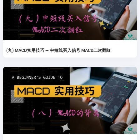
(九) MACD实用技巧 — 中短线买入信号 MACD二次翻红