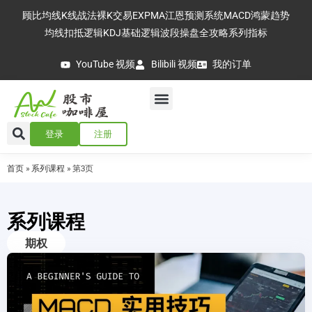
顾比均线
K线战法
裸K交易
EXPMA
江恩预测系统
MACD
鸿蒙趋势
均线扣抵逻辑
KDJ基础逻辑
波段操盘全攻略
系列指标
YouTube 视频
Bilibili 视频
我的订单
登录
注册
首页
»
系列课程
»
第3页
系列课程
期权