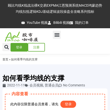
顾比均线
K线战法
裸K交易
EXPMA
江恩预测系统
MACD
鸿蒙趋势
均线扣抵逻辑
KDJ基础逻辑
波段操盘全攻略
系列指标
YouTube 视频
Bilibili 视频
我的订单
登录
注册
首页
»
如何看季均线的支撑
如何看季均线的支撑
2022-11-11
会员视频
,
普通会员
No Comments
内容查看
此内容仅限普通会员查看，请先
登录