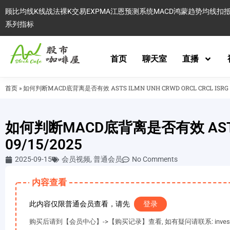
顾比均线
K线战法
裸K交易
EXPMA
江恩预测系统
MACD
鸿蒙趋势
均线扣
系列指标
首页
聊天室
直播
首页
»
如何判断MACD底背离是否有效 ASTS ILMN UNH CRWD ORCL CRCL ISRG TS
如何判断MACD底背离是否有效 ASTS IL
09/15/2025
2025-09-15
会员视频
,
普通会员
No Comments
内容查看
此内容仅限普通会员查看，请先
登录
购买后请到【会员中心】->【购买记录】查看, 如有疑问请联系: invest@es