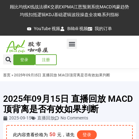
顾比均线
K线战法
裸K交易
EXPMA
江恩预测系统
MACD
鸿蒙趋势
均线扣抵逻辑
KDJ基础逻辑
波段操盘全攻略
系列指标
YouTube 视频
Bilibili 视频
我的订单
登录
注册
首页
»
2025年09月15日 直播回放 MACD顶背离是否有效如果判断
2025年09月15日 直播回放 MACD
顶背离是否有效如果判断
2025-09-15
直播回放
No Comments
50
此内容查看价格为
元，请先
登录