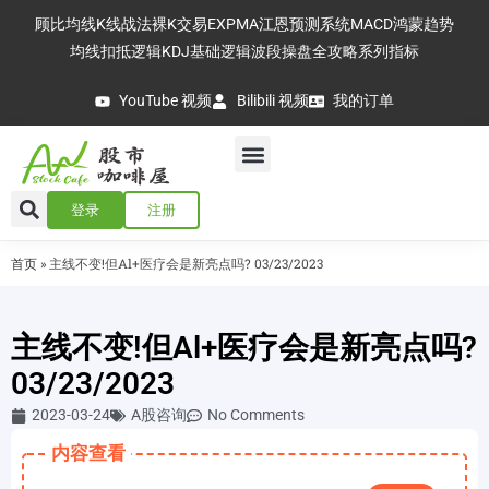
顾比均线
K线战法
裸K交易
EXPMA
江恩预测系统
MACD
鸿蒙趋势
均线扣抵逻辑
KDJ基础逻辑
波段操盘全攻略
系列指标
YouTube 视频
Bilibili 视频
我的订单
登录
注册
首页
»
主线不变!但Al+医疗会是新亮点吗? 03/23/2023
主线不变!但Al+医疗会是新亮点吗?
03/23/2023
2023-03-24
A股咨询
No Comments
内容查看