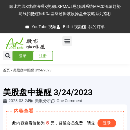
顾比均线
K线战法
裸K交易
EXPMA
江恩预测系统
MACD
鸿蒙趋势
均线扣抵逻辑
KDJ基础逻辑
波段操盘全攻略
系列指标
YouTube 视频
Bilibili 视频
我的订单
登录
注册
首页
»
美股盘中提醒 3/24/2023
美股盘中提醒 3/24/2023
2023-03-24
美股分析
One Comment
内容查看
5
此内容查看价格为
元，普通会员免费，请先
登录