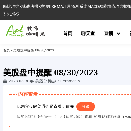
顾比均线
K线战法
裸K交易
EXPMA
江恩预测系统
MACD
鸿蒙趋势
均线扣
系列指标
首页
聊天室
直播
首页
»
美股盘中提醒 08/30/2023
美股盘中提醒 08/30/2023
2023-08-30
美股分析
2 Comments
内容查看
此内容仅限普通会员查看，请先
登录
购买后请到【会员中心】->【购买记录】查看, 如有疑问请联系: invest@es