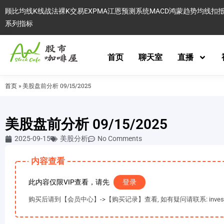
顾比均线
K线战法
裸K交易
EXPMA
江恩预测系统
MACD
鸿蒙趋势
均线扣
系列指标
首页
聊天室
直播
首页
»
美股盘前分析 09/15/2025
美股盘前分析 09/15/2025
2025-09-15
美股分析
No Comments
内容查看
此内容仅限VIP查看，请先
登录
购买后请到【会员中心】->【购买记录】查看, 如有疑问请联系: invest@es