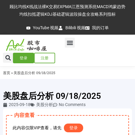
顾比均线
K线战法
裸K交易
EXPMA
江恩预测系统
MACD
鸿蒙趋势
均线扣抵逻辑
KDJ基础逻辑
波段操盘全攻略
系列指标
YouTube 视频
Bilibili 视频
我的订单
登录
注册
首页
»
美股盘后分析 09/18/2025
美股盘后分析 09/18/2025
2025-09-18
美股分析
No Comments
内容查看
此内容仅限VIP查看，请先
登录